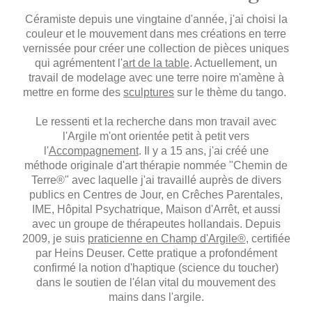
Céramiste depuis une vingtaine d'année, j'ai choisi la
couleur et le mouvement dans mes créations en terre
vernissée pour créer une collection de pièces uniques
qui agrémentent l'
art de la table
. Actuellement, un
travail de modelage avec une terre noire m'amène à
mettre en forme des
sculptures
sur le thème du tango.
Le ressenti et la recherche dans mon travail avec
l'Argile m'ont orientée petit à petit vers
l'
Accompagnement
. Il y a
15 ans, j'ai créé une
méthode originale d'art thérapie nommée "Chemin de
Terre®" avec laquelle j'ai travaillé auprès de divers
publics en Centres de Jour, en Crêches Parentales,
IME, Hôpital Psychatrique, Maison d'Arrêt, et aussi
avec un groupe de thérapeutes hollandais. Depuis
2009, je suis
praticienne en Champ d'Argile®
, certifiée
par Heins Deuser. Cette pratique a profondément
confirmé la notion d'haptique (science du toucher)
dans le soutien de l'élan vital du mouve
ment des
mains dans l'argile.