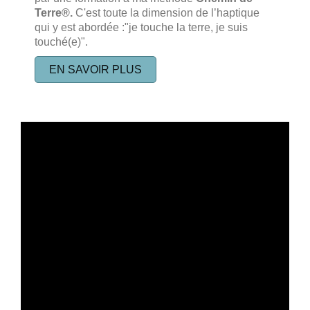
Terre®.
C'est toute la dimension de l’haptique
qui y est abordée :"je touche la terre, je suis
touché(e)".
EN SAVOIR PLUS