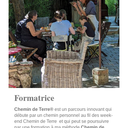
Formatrice
Chemin de Terre®
est un parcours innovant qui
débute par un chemin personnel au fil des week-
end Chemin de Terre et qui peut se poursuivre
par une formation à ma méthode
Chemin de